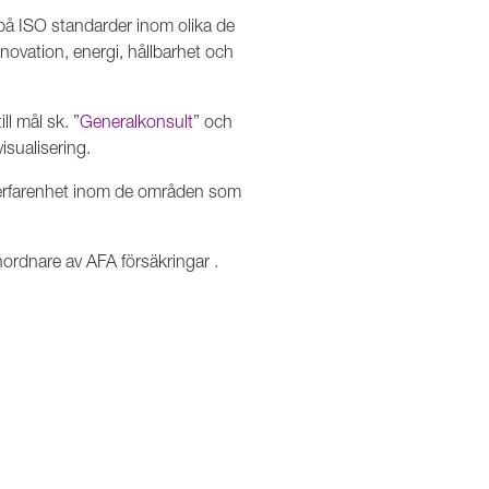
 på ISO standarder inom olika de
novation, energi, hållbarhet och
ll mål sk. ”
Generalkonsult
” och
sualisering.
lterfarenhet inom de områden som
ordnare av AFA försäkringar .