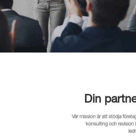
Din partn
Vår mission är att stödja föret
konsulting och revision i
ledn