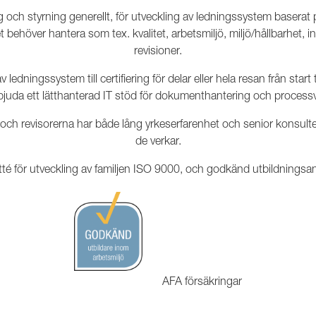
ng och styrning generellt, för utveckling av ledningssystem baserat
höver hantera som tex. kvalitet, arbetsmiljö, miljö/hållbarhet, in
revisioner.
 ledningssystem till certifiering för delar eller hela resan från start ti
bjuda ett lätthanterad IT stöd för dokumenthantering och processvi
 och revisorerna har både lång yrkeserfarenhet och senior konsu
de verkar.
té för utveckling av familjen ISO 9000, och godkänd utbildningsan
AFA försäkringar