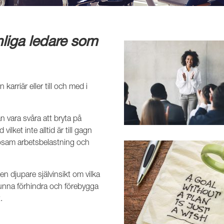
nliga ledare som
karriär eller till och med i
an vara svåra att bryta på
lket inte alltid är till gagn
älsosam arbetsbelastning och
n djupare självinsikt om vilka
 kunna förhindra och förebygga
.