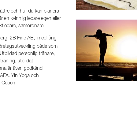
bättre och hur du kan planera
är en kvinnlig ledare egen eller
jektledare, samordnare.
erg, 2B Fine AB, med lång
 företagsutveckling både som
Utbildad personlig tränare,
räning, utbildat
Anna är även godkänd
s AFA. Yin Yoga och
d Coach,