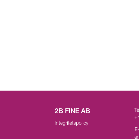
2B FINE AB
T
+
Integritetspolicy
E
a