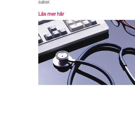
saker.
Läs mer här