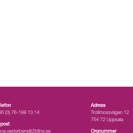
elefon
Adress
46 (0) 76-188 13 14
Trollmossvägen 12
754 72 Uppsala
-post
Orgnummer
nna.vesterberg@2bfine.se