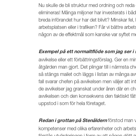
Nu skulle de bli struktur med ordning och reda
elimineras! Många miljoner har investerats i båd
breda införandet hur har det blivit? Minskar fel, 
arbetsplatsen eller i trafiken? Får vi bättre arb
någon av de effektmål som kanske var syftet m
Exempel på ett normaltflöde som jag ser i s
avvikelse eller ett förbättringsförslag. Ger en 
åtgärden man gjort. Det plingar till i närmsta c
så stängs mailet och läggs i listan av många avv
fall svarar chefen på avvikelsen men väljer att 
de avvikelser jag granskat under åren där en che
avvikelsen och den konsekvens den faktiskt fått
uppstod i som för hela företaget.
förstod man v
Redan i grottan på Stenåldern
kompetenser med olika erfarenheter och arbets
förstås utvärderingen i form av att någon dött av