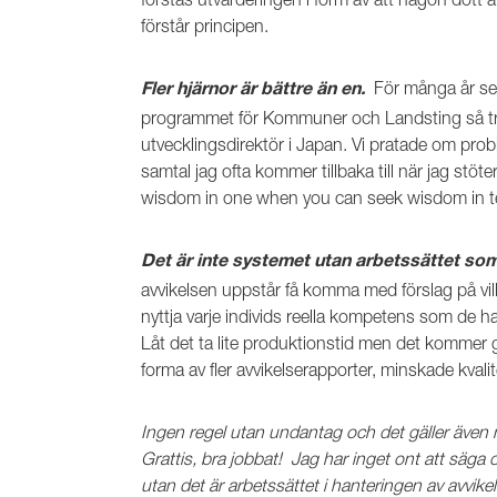
förstår principen.
För många år se
Fler hjärnor är bättre än en.
programmet för Kommuner och Landsting så träf
utvecklingsdirektör i Japan. Vi pratade om pro
samtal jag ofta kommer tillbaka till när jag st
wisdom in one when you can seek wisdom in t
Det är inte systemet utan arbetssättet som 
avvikelsen uppstår få komma med förslag på vilk
nyttja varje individs reella kompetens som de ha
Låt det ta lite produktionstid men det kommer
forma av fler avvikelserapporter, minskade kvali
Ingen regel utan undantag och det gäller även min
Grattis, bra jobbat!
Jag har inget ont att säga o
utan det är arbetssättet i hanteringen av avvikel