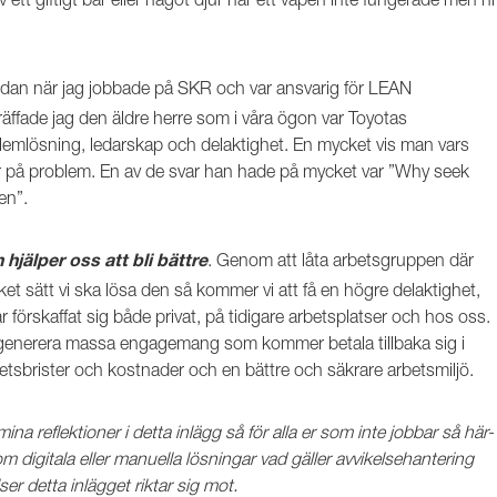
dan när jag jobbade på SKR och var ansvarig för LEAN
fade jag den äldre herre som i våra ögon var Toyotas
blemlösning, ledarskap och delaktighet. En mycket vis man vars
öter på problem. En av de svar han hade på mycket var ”Why seek
en”.
. Genom att låta arbetsgruppen där
hjälper oss att bli bättre
et sätt vi ska lösa den så kommer vi att få en högre delaktighet,
r förskaffat sig både privat, på tidigare arbetsplatser och hos oss.
 generera massa engagemang som kommer betala tillbaka sig i
tetsbrister och kostnader och en bättre och säkrare arbetsmiljö.
a reflektioner i detta inlägg så för alla er som inte jobbar så här-
m digitala eller manuella lösningar vad gäller avvikelsehantering
ser detta inlägget riktar sig mot.