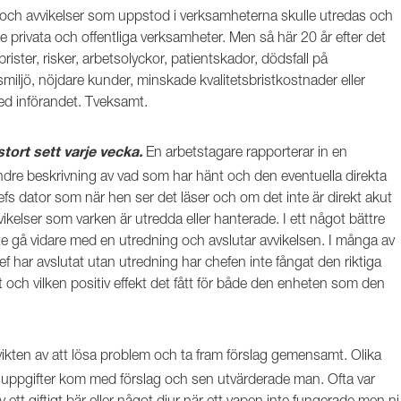
 och avvikelser som uppstod i verksamheterna skulle utredas och
e privata och offentliga verksamheter. Men så här 20 år efter det
brister, risker, arbetsolyckor, patientskador, dödsfall på
etsmiljö, nöjdare kunder, minskade kvalitetsbristkostnader eller
ed införandet. Tveksamt.
En arbetstagare rapporterar in en
tort sett varje vecka.
mindre beskrivning av vad som har hänt och den eventuella direkta
hefs dator som när hen ser det läser och om det inte är direkt akut
ikelser som varken är utredda eller hanterade. I ett något bättre
inte gå vidare med en utredning och avslutar avvikelsen. I många av
f har avslutat utan utredning har chefen inte fångat den riktiga
 och vilken positiv effekt det fått för både den enheten som den
ikten av att lösa problem och ta fram förslag gemensamt. Olika
uppgifter kom med förslag och sen utvärderade man. Ofta var
 ett giftigt bär eller något djur när ett vapen inte fungerade men ni